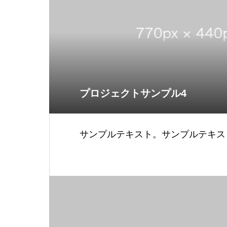
プロジェクトサンプル4
サンプルテキスト。サンプルテキス