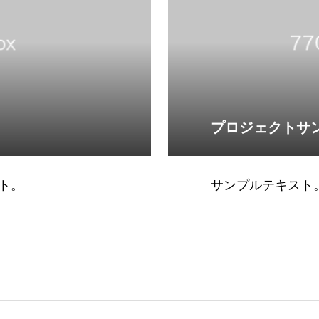
プロジェクトサ
ト。
サンプルテキスト