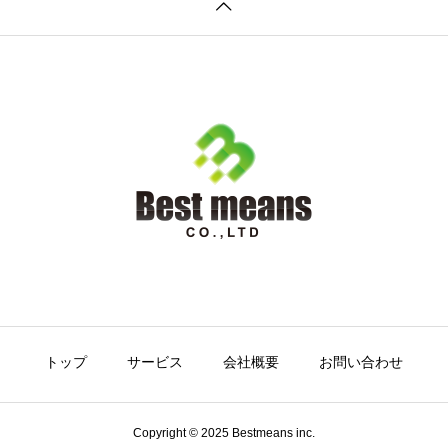
トップ
サービス
会社概要
お問い合わせ
Copyright © 2025 Bestmeans inc.