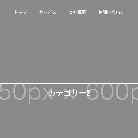
トップ
サービス
会社概要
お問い合わせ
カテゴリー2